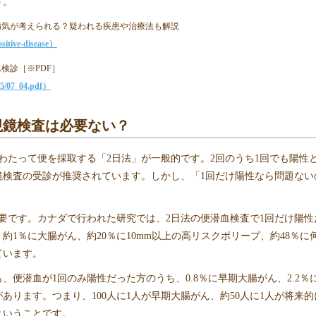
う。
病気が考えられる？疑われる疾患や治療法も解説
ositive-disease）
検診［※PDF］
15/07_04.pdf）
視鏡検査は必要ない？
わたって便を採取する「2日法」が一般的です。2回のうち1回でも陽性
鏡検査の受診が推奨されています。しかし、「1回だけ陽性なら問題ない
要です。カナダで行われた研究では、2日法の便潜血検査で1回だけ陽性
1％に大腸がん、約20％に10mm以上の高リスクポリープ、約48％に
ています。
便潜血が1回のみ陽性だった方のうち、0.8％に早期大腸がん、2.2％
ります。つまり、100人に1人が早期大腸がん、約50人に1人が将来的
ということです。