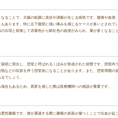
くなることで、大腸の粘膜に炎症や潰瘍が生じる病気です。腹痛や血便
スもあります。特に左下腹部に強い痛みを感じるケースが多いとされて
痛の出現と前後して赤紫色から鮮紅色の血便がみられ、量が多くなるこ
て袋状に突出し、憩室と呼ばれるくぼみが形成された状態です。憩室内
発熱などの症状を伴う憩室炎になることがあります。また、憩室周囲の
あるでしょう。
る場合もあるため、異変を感じた際は医療機関への相談が重要です。
の悪性腫瘍です。便が通過する際に腫瘍の表面が傷つくことで出血が起