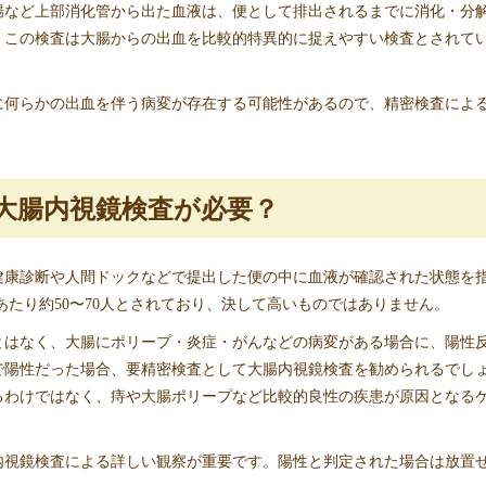
腸など上部消化管から出た血液は、便として排出されるまでに消化・分
、この検査は大腸からの出血を比較的特異的に捉えやすい検査とされて
に何らかの出血を伴う病変が存在する可能性があるので、精密検査によ
大腸内視鏡検査が必要？
健康診断や人間ドックなどで提出した便の中に血液が確認された状態を
人あたり約50〜70人とされており、決して高いものではありません。
とはなく、大腸にポリープ・炎症・がんなどの病変がある場合に、陽性
で陽性だった場合、要精密検査として大腸内視鏡検査を勧められるでし
るわけではなく、痔や大腸ポリープなど比較的良性の疾患が原因となる
内視鏡検査による詳しい観察が重要です。陽性と判定された場合は放置