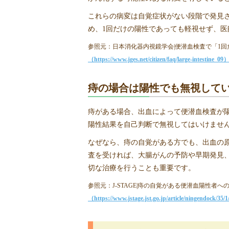
これらの病変は自覚症状がない段階で発見
め、1回だけの陽性であっても軽視せず、
参照元：日本消化器内視鏡学会|便潜血検査で「1
（https://www.jges.net/citizen/faq/large-intestine_09
痔の場合は陽性でも無視して
痔がある場合、出血によって便潜血検査が
陽性結果を自己判断で無視してはいけませ
なぜなら、痔の自覚がある方でも、出血の
査を受ければ、大腸がんの予防や早期発見
切な治療を行うことも重要です。
参照元：J-STAGE|痔の自覚がある便潜血陽性者
（https://www.jstage.jst.go.jp/article/ningendock/35/