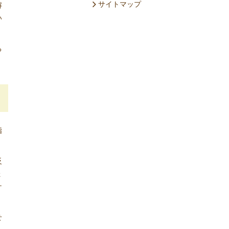
サイトマップ
解
い
る
指
反
ょ
ケ
せ