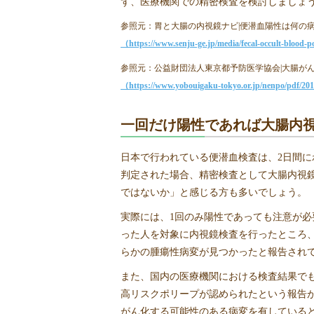
ず、医療機関での精密検査を検討しましょ
参照元：胃と大腸の内視鏡ナビ|便潜血陽性は何の
（https://www.senju-ge.jp/media/fecal-occult-blood-p
参照元：公益財団法人東京都予防医学協会|大腸がん
（https://www.yobouigaku-tokyo.or.jp/nenpo/pdf/20
一回だけ陽性であれば大腸内
日本で行われている便潜血検査は、2日間に
判定された場合、精密検査として大腸内視
ではないか」と感じる方も多いでしょう。
実際には、1回のみ陽性であっても注意が必
った人を対象に内視鏡検査を行ったところ、約
らかの腫瘍性病変が見つかったと報告され
また、国内の医療機関における検査結果でも、
高リスクポリープが認められたという報告があ
がん化する可能性のある病変を有している