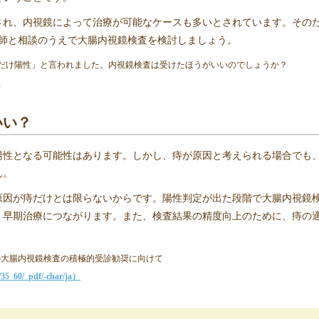
され、内視鏡によって治療が可能なケースも多いとされています。その
医師と相談のうえで大腸内視鏡検査を検討しましょう。
回だけ陽性」と言われました。内視鏡検査は受けたほうがいいのでしょうか？
）
いい？
陽性となる可能性はあります。しかし、痔が原因と考えられる場合でも
ん。
原因が痔だけとは限らないからです。陽性判定が出た段階で大腸内視鏡
、早期治療につながります。また、検査結果の精度向上のために、痔の
への大腸内視鏡検査の積極的受診勧奨に向けて
1/35_60/_pdf/-char/ja）