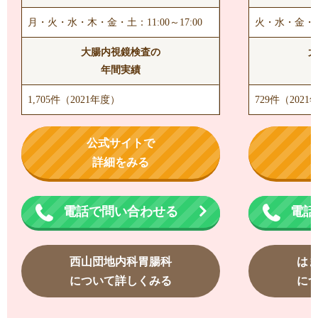
月・火・水・木・金・土：11:00～17:00
火・水・金・土・
大腸内視鏡検査の
大
年間実績
1,705件（2021年度）
729件（2021
公式サイトで
詳細をみる
電話で問い合わせる
電話
西山団地内科胃腸科
は
について詳しくみる
に