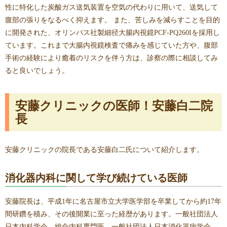
性に特化した炭酸ガス送気装置を空気の代わりに用いて、送気して
腹部の張りをなるべく抑えます。 また、苦しみを減らすことを目的
に開発された、オリンパス社製細径大腸内視鏡PCF-PQ260Iを採用し
ています。これまで大腸内視鏡検査で痛みを感じていた方や、腹部
手術の経験により癒着のリスクを伴う方は、診察の際に相談してみ
ると良いでしょう。
安藤クリニックの医師！安藤白二院
長
安藤クリニックの院長である安藤白二氏について紹介します。
消化器内科に関して学び続けている医師
安藤院長は、平成1年に名古屋市立大学医学部を卒業してから約17年
間研鑽を積み、その後開業に至った経歴があります。一般社団法人
日本内科学会 総合内科専門医、一般社団法人日本消化器病学会