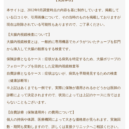
【免責事項】
本サイトは、2012年9月調査時点の内容を基に制作しています。掲載して
いる口コミや、引用画像について、その当時のものを掲載しておりますが
現在は削除されている可能性もありますので、ご了承ください。
【大腸内視鏡検査について】
大腸内視鏡検査とは、一般的に専用機器でカメラがついたチューブを肛門
から挿入して大腸の観察をする検査です。
保険診療となるケース：症状がある病気を特定するため、大腸ポリープの
フォローアップを目的とした定期内視鏡検査等
自費診療となるケース：症状はないが、病気を早期発見するための検査
（健康診断等）
※上記はあくまでも一例です。実際に保険が適用されるかどうかは医師の
診断によって決定されますので、状況によっては上記のケースに当てはま
らないこともございます。
【自費診療（保険適用外）の費用について】
個人の持病や体調、医療機関によって大きな価格差が見られます。実施回
数・期間も変動しますので、詳しくは直接クリニックへご相談ください。