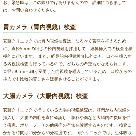
お、緊急時は、この限りではありませんので、詳細につきまして
は、お問い合わせください。
胃カメラ（胃内視鏡）検査
安藤クリニックでの胃内視鏡検査は、なるべく苦痛を抑えるため
に、直径5ｍｍの細さの径内視鏡を採用して、経鼻挿入での検査を積
極的に行います。 また、経鼻的内視鏡検査以外にも、口から挿入す
る内視鏡検査も行っているので、どちらの希望もかなえられます。
直径7.9ｍｍへ細く変更した内視鏡を導入しているため、口腔からの
挿入でも比較的苦しさを緩和させることができます。
大腸カメラ（大腸内視鏡）検査
安藤クリニックで行っている大腸内視鏡検査は、肛門から内視鏡を
挿入し、大腸の内腔を直に確認し、爛れや傷など大腸内の炎症を伴
う疾患、ポリープ、その他疾病の有無を診断するものです。 検査に
かかる時間は20分から30分程度です。 同クリニックでは、生体吸収