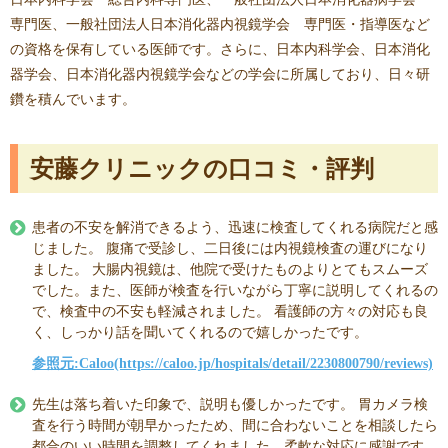
専門医、一般社団法人日本消化器内視鏡学会 専門医・指導医など
の資格を保有している医師です。さらに、日本内科学会、日本消化
器学会、日本消化器内視鏡学会などの学会に所属しており、日々研
鑽を積んでいます。
安藤クリニックの口コミ・評判
患者の不安を解消できるよう、迅速に検査してくれる病院だと感
じました。 腹痛で受診し、二日後には内視鏡検査の運びになり
ました。 大腸内視鏡は、他院で受けたものよりとてもスムーズ
でした。また、医師が検査を行いながら丁寧に説明してくれるの
で、検査中の不安も軽減されました。 看護師の方々の対応も良
く、しっかり話を聞いてくれるので嬉しかったです。
参照元:Caloo(https://caloo.jp/hospitals/detail/2230800790/reviews)
先生は落ち着いた印象で、説明も優しかったです。 胃カメラ検
査を行う時間が朝早かったため、間に合わないことを相談したら
都合のいい時間を調整してくれました。柔軟な対応に感謝です。