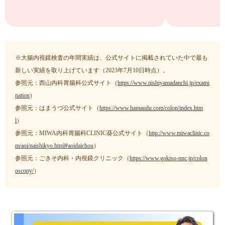
※大腸内視鏡検査の年間実績は、公式サイトに掲載されていた中で最も
新しい実績を取り上げています（2023年7月10日時点）。
参照元：西山内科胃腸科公式サイト（
https://www.nishiyamadanchi.jp/exami
nation
）
参照元：はまうづ公式サイト（
https://www.hamaudu.com/colon/index.htm
l
）
参照元：MIWA内科胃腸科CLINIC葵公式サイト（
http://www.miwaclinic.co
m/aoi/naishikyo.html#aoidaichou
）
参照元：ごきそ内科・内視鏡クリニック（
https://www.gokiso-nnc.jp/colon
oscopy/
）