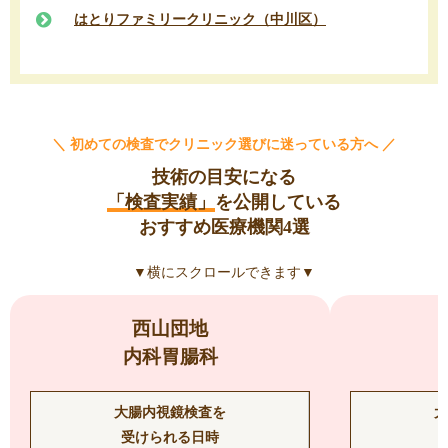
はとりファミリークリニック（中川区）
＼ 初めての検査でクリニック選びに迷っている方へ ／
技術の目安になる
「検査実績」
を公開している
おすすめ医療機関4選
▼横にスクロールできます▼
西山団地
内科胃腸科
大腸内視鏡検査を
大
受けられる日時