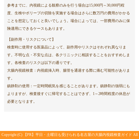
参考までに、内視鏡による観察のみを行う場合は15,000円～30,000円程
度、生検やポリープの切除を実施する場合はさらに数万円の費用がかかる
ことを想定しておくと良いでしょう。場合によっては、一部費用のみに保
険適用にできるケースもあります。
【副作用・リスクについて】
検査時に使用する医薬品によって、副作用やリスクはそれぞれ異なりま
す。不明な点・不安な点は、各クリニックに相談することをおすすめしま
す。各検査のリスクは以下の通りです。
大腸内視鏡検査：内視鏡挿入時、腸管を通過する際に痛む可能性がありま
す。
鎮静剤の使用：一定時間眠気を感じることがあります。鎮静剤の強弱にも
よりますが、検査後すぐに帰宅することはできず、1～2時間程度の休息が
必要となります。
Copyright (C)
平日・土曜日も受けられる名古屋の大腸内視鏡検査ガイド
All