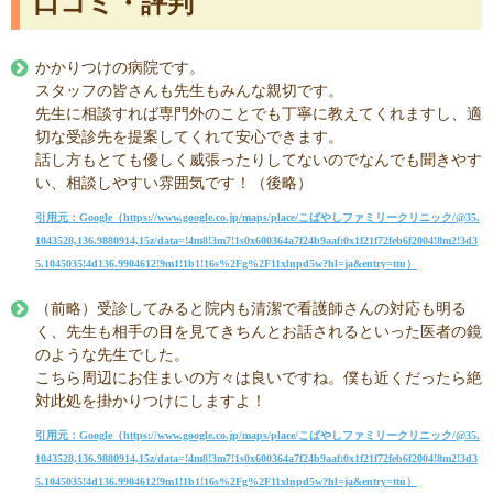
口コミ・評判
かかりつけの病院です。
スタッフの皆さんも先生もみんな親切です。
先生に相談すれば専門外のことでも丁寧に教えてくれますし、適
切な受診先を提案してくれて安心できます。
話し方もとても優しく威張ったりしてないのでなんでも聞きやす
い、相談しやすい雰囲気です！（後略）
引用元：Google（https://www.google.co.jp/maps/place/こばやしファミリークリニック/@35.
1043528,136.9880914,15z/data=!4m8!3m7!1s0x600364a7f24b9aaf:0x1f21f72feb6f2004!8m2!3d3
5.1045035!4d136.9904612!9m1!1b1!16s%2Fg%2F11xlnpd5w?hl=ja&entry=ttu）
（前略）受診してみると院内も清潔で看護師さんの対応も明る
く、先生も相手の目を見てきちんとお話されるといった医者の鏡
のような先生でした。
こちら周辺にお住まいの方々は良いですね。僕も近くだったら絶
対此処を掛かりつけにしますよ！
引用元：Google（https://www.google.co.jp/maps/place/こばやしファミリークリニック/@35.
1043528,136.9880914,15z/data=!4m8!3m7!1s0x600364a7f24b9aaf:0x1f21f72feb6f2004!8m2!3d3
5.1045035!4d136.9904612!9m1!1b1!16s%2Fg%2F11xlnpd5w?hl=ja&entry=ttu）