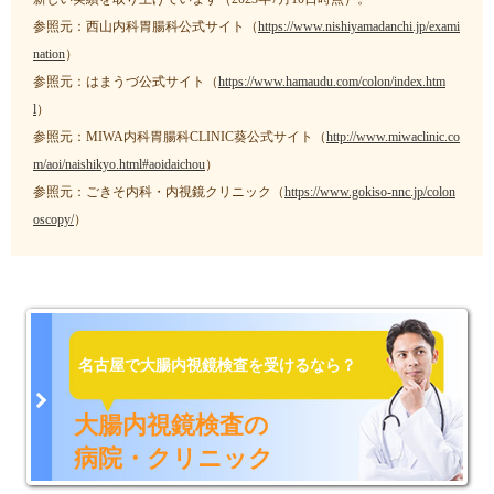
参照元：西山内科胃腸科公式サイト（
https://www.nishiyamadanchi.jp/exami
nation
）
参照元：はまうづ公式サイト（
https://www.hamaudu.com/colon/index.htm
l
）
参照元：MIWA内科胃腸科CLINIC葵公式サイト（
http://www.miwaclinic.co
m/aoi/naishikyo.html#aoidaichou
）
参照元：ごきそ内科・内視鏡クリニック（
https://www.gokiso-nnc.jp/colon
oscopy/
）
名古屋で大腸内視鏡検査を受けるなら？
大腸内視鏡検査の
病院・クリニック