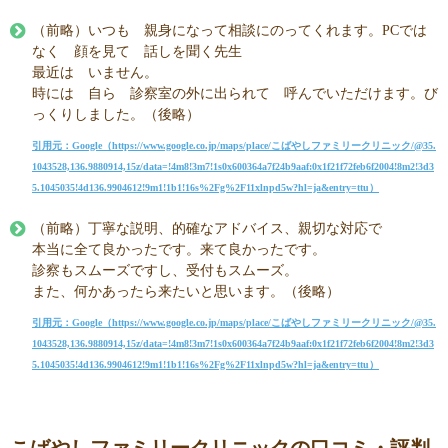
（前略）いつも 親身になって相談にのってくれます。PCでは
なく 顔を見て 話しを聞く先生
最近は いません。
時には 自ら 診察室の外に出られて 呼んでいただけます。び
っくりしました。（後略）
引用元：Google（https://www.google.co.jp/maps/place/こばやしファミリークリニック/@35.
1043528,136.9880914,15z/data=!4m8!3m7!1s0x600364a7f24b9aaf:0x1f21f72feb6f2004!8m2!3d3
5.1045035!4d136.9904612!9m1!1b1!16s%2Fg%2F11xlnpd5w?hl=ja&entry=ttu）
（前略）丁寧な説明、的確なアドバイス、親切な対応で
本当に全て良かったです。来て良かったです。
診察もスムーズですし、受付もスムーズ。
また、何かあったら来たいと思います。（後略）
引用元：Google（https://www.google.co.jp/maps/place/こばやしファミリークリニック/@35.
1043528,136.9880914,15z/data=!4m8!3m7!1s0x600364a7f24b9aaf:0x1f21f72feb6f2004!8m2!3d3
5.1045035!4d136.9904612!9m1!1b1!16s%2Fg%2F11xlnpd5w?hl=ja&entry=ttu）