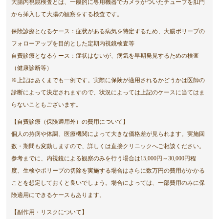
大腸内視鏡検査とは、一般的に専用機器でカメラがついたチューブを肛門
から挿入して大腸の観察をする検査です。
保険診療となるケース：症状がある病気を特定するため、大腸ポリープの
フォローアップを目的とした定期内視鏡検査等
自費診療となるケース：症状はないが、病気を早期発見するための検査
（健康診断等）
※上記はあくまでも一例です。実際に保険が適用されるかどうかは医師の
診断によって決定されますので、状況によっては上記のケースに当てはま
らないこともございます。
【自費診療（保険適用外）の費用について】
個人の持病や体調、医療機関によって大きな価格差が見られます。実施回
数・期間も変動しますので、詳しくは直接クリニックへご相談ください。
参考までに、内視鏡による観察のみを行う場合は15,000円～30,000円程
度、生検やポリープの切除を実施する場合はさらに数万円の費用がかかる
ことを想定しておくと良いでしょう。場合によっては、一部費用のみに保
険適用にできるケースもあります。
【副作用・リスクについて】