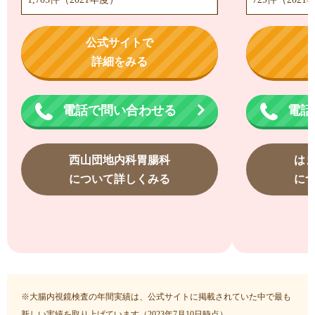
公式サイトで
詳細をみる
電話で問い合わせる
電話
西山団地内科胃腸科
は
について詳しくみる
に
※大腸内視鏡検査の年間実績は、公式サイトに掲載されていた中で最も
新しい実績を取り上げています（2023年7月10日時点）。