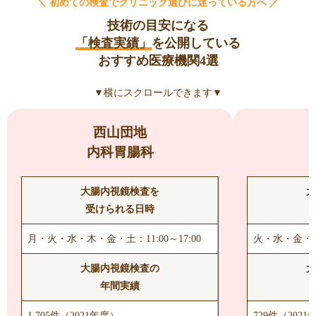
＼ 初めての検査でクリニック選びに迷っている方へ ／
技術の目安になる
「検査実績」
を公開している
おすすめ医療機関4選
▼横にスクロールできます▼
西山団地
内科胃腸科
大腸内視鏡検査を
大
受けられる日時
月・火・水・木・金・土：11:00～17:00
火・水・金・土・
大腸内視鏡検査の
大
年間実績
1,705件（2021年度）
729件（2021